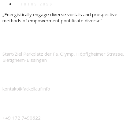
FOTOS 2026
„Energistically engage diverse vortals and prospective
methods of empowerment pontificate diverse“
START
Start/Ziel Parkplatz der Fa. Olymp, Höpfigheimer Strasse,
Bietigheim-Bissingen
EMAIL
kontakt@fackellauf.info
PHONE
+49 172 7490622