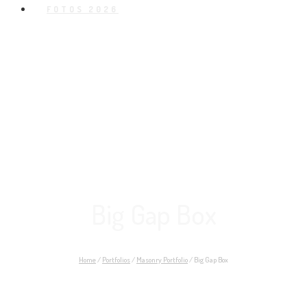
FOTOS 2026
Big Gap Box
Home
/
Portfolios
/
Masonry Portfolio
/
Big Gap Box