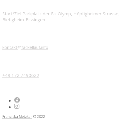
START
Start/Ziel Parkplatz der Fa. Olymp, Höpfigheimer Strasse,
Bietigheim-Bissingen
EMAIL
kontakt@fackellauf.info
PHONE
+49 172 7490622
Franziska Metzker
© 2022