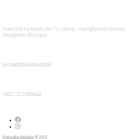
START
Start/Ziel Parkplatz der Fa. Olymp, Höpfigheimer Strasse,
Bietigheim-Bissingen
EMAIL
kontakt@fackellauf.info
PHONE
+49 172 7490622
Franziska Metzker
© 2022