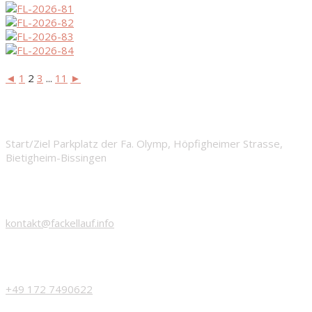
◄
1
2
3
...
11
►
START
Start/Ziel Parkplatz der Fa. Olymp, Höpfigheimer Strasse,
Bietigheim-Bissingen
EMAIL
kontakt@fackellauf.info
PHONE
+49 172 7490622