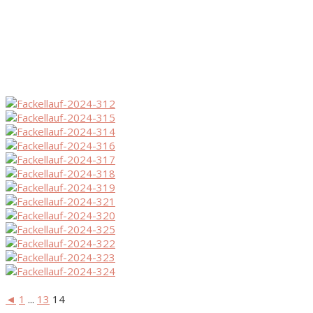
◄
1
...
13
14